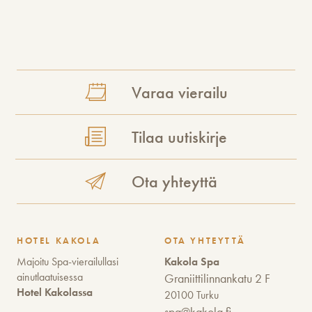
Varaa vierailu
Tilaa uutiskirje
Ota yhteyttä
HOTEL KAKOLA
OTA YHTEYTTÄ
Majoitu Spa-vierailullasi
Kakola Spa
ainutlaatuisessa
Graniittilinnankatu 2 F
Hotel Kakolassa
20100 Turku
spa@kakola.fi