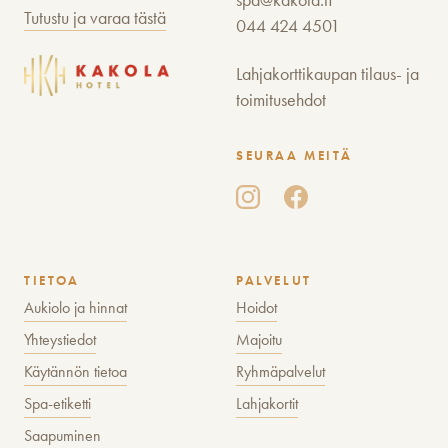
Tutustu ja varaa tästä
044 424 4501
Lahjakorttikaupan tilaus- ja
toimitusehdot
SEURAA MEITÄ
TIETOA
PALVELUT
Aukiolo ja hinnat
Hoidot
Yhteystiedot
Majoitu
Käytännön tietoa
Ryhmäpalvelut
Spa-etiketti
Lahjakortit
Saapuminen